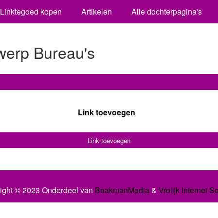
Linktegoed kopen
Artikelen
Alle dochterpagina's
werp Bureau's
Link toevoegen
Link toevoegen
ight © 2023 Onderdeel van
BaakmanMedia
&
Vrolijk Internet S