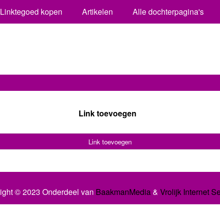
Linktegoed kopen
Artikelen
Alle dochterpagina's
Link toevoegen
Link toevoegen
ight © 2023 Onderdeel van
BaakmanMedia
&
Vrolijk Internet S