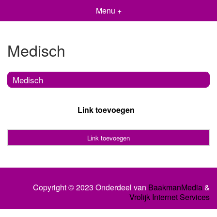
Menu +
Medisch
Medisch
Link toevoegen
Link toevoegen
Copyright © 2023 Onderdeel van
BaakmanMedia
&
Vrolijk Internet Services