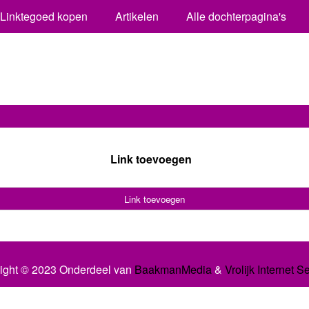
Linktegoed kopen
Artikelen
Alle dochterpagina's
Link toevoegen
Link toevoegen
ight © 2023 Onderdeel van
BaakmanMedia
&
Vrolijk Internet S